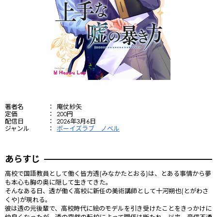
著者名
庵仗紗矢
定価
200円
配信日
2026年3月6日
ジャンル
ボーイズラブ ノベル
あらすじ
高校で国語教員として働く皆方透(みなかたとおる)は、とある事情から夢
も本心も胸の奥に隠して生きてきた。
そんなある日、透が働く高校に新任の美術講師として十河朔也(とがわさ
くや)が現れる。
彼は透の元後輩で、高校時代に絵のモデルを引き受けたことをきっかけに