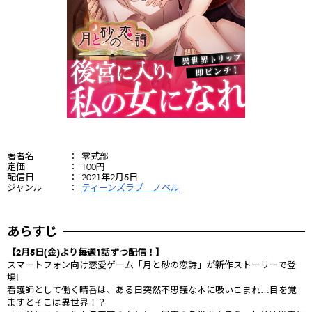
著者名
零式部
定価
100円
配信日
2021年2月5日
ジャンル
ティーンズラブ ノベル
あらすじ
【2月5日(金)より毎週1話ずつ配信！】
スマートフォン向け恋愛ゲーム「月と砂の恋詩」が新作ストーリーで登
場!
看護師として働く晴香は、ある日突然不思議な本に吸いこまれ…目を覚
ますとそこは異世界！？