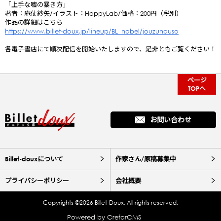
「上手な嘘の暴き方」
著者：庵仗紗矢/イラスト：HappyLab/価格：200円（税別）
作品の詳細はこちら
https://www.billet-doux.jp/lineup/BL_nobel/jouzunauso
各電子書店にて順次配信を開始いたしますので、是非ともご覧ください！
ページ
TOPへ
お問い合わせ
Billet-douxについて
作家さん/原稿募集中
プライバシーポリシー
会社概要
Copyrights ©2026 Billet-Doux. All rights reserved.
Powered by
CrefarCMS